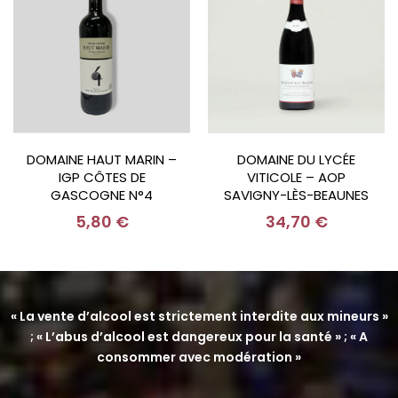
DOMAINE HAUT MARIN –
DOMAINE DU LYCÉE
IGP CÔTES DE
VITICOLE – AOP
GASCOGNE N°4
SAVIGNY-LÈS-BEAUNES
« TRITON » – 2023
1ER CRU « AUX
5,80
€
34,70
€
GRAVAINS » – 2022
« La vente d’alcool est strictement interdite aux mineurs »
; « L’abus d’alcool est dangereux pour la santé » ; « A
consommer avec modération »